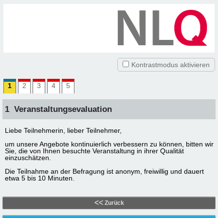
Direkt zum Inhalt
Bei Aktivierung: optionales Eingabefeld folgend
Bei Aktivierung: deaktiviert bisherige Auswahl bei dieser Frage
25.36.37_1
Kontrastmodus aktivieren
Direkt zum Inhalt
Aktuelle Seite:
1
2
nicht beantwortet
3
nicht beantwortet
4
nicht beantwortet
5
nicht beantwortet
Seiten:
1
Veranstaltungsevaluation
Liebe Teilnehmerin, lieber Teilnehmer,
um unsere Angebote kontinuierlich verbessern zu können, bitten wir
Sie, die von Ihnen besuchte Veranstaltung in ihrer Qualität
einzuschätzen.
Die Teilnahme an der Befragung ist anonym, freiwillig und dauert
etwa 5 bis 10 Minuten.